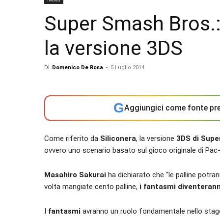
Super Smash Bros.:
la versione 3DS
Di
Domenico De Rosa
-
5 Luglio 2014
G
Aggiungici come fonte pre
Come riferito da
Siliconera
, la versione
3DS di Supe
ovvero uno scenario basato sul gioco originale di Pac
Masahiro Sakurai
ha dichiarato che “le palline pot
volta mangiate cento palline,
i fantasmi diventeranno
I
fantasmi
avranno un ruolo fondamentale nello stag