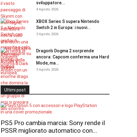
sviluppatore...
4 Agosto 2026
XBOX Series S supera Nintendo
Switch 2 in Europa: i nuovi...
3 Agosto 2026
Dragon’s Dogma 2 sorprende
ancora: Capcom conferma una Hard
Mode, ma...
3 Agosto 2026
Ultimi post
PS5 Pro cambia marcia: Sony rende il
PSSR migliorato automatico con...