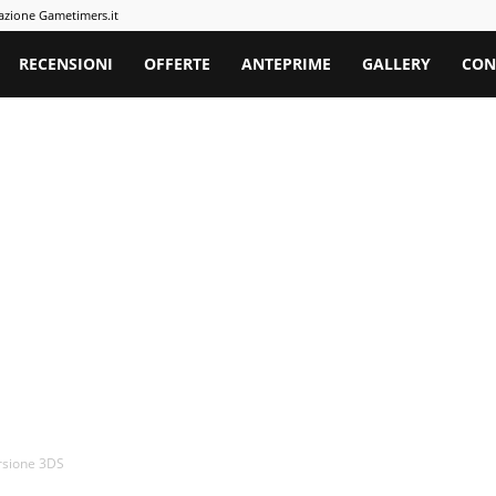
azione Gametimers.it
rs
RECENSIONI
OFFERTE
ANTEPRIME
GALLERY
CON
rsione 3DS