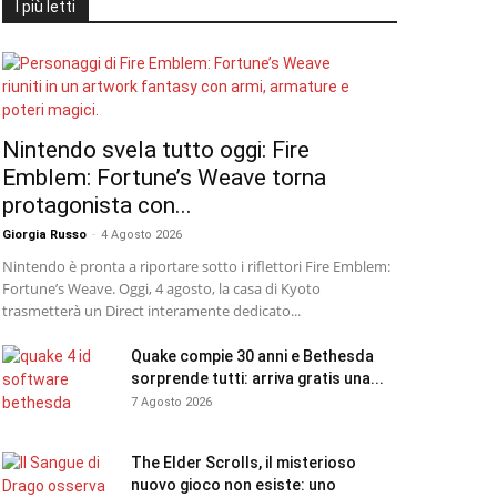
I più letti
Nintendo svela tutto oggi: Fire
Emblem: Fortune’s Weave torna
protagonista con...
Giorgia Russo
-
4 Agosto 2026
Nintendo è pronta a riportare sotto i riflettori Fire Emblem:
Fortune’s Weave. Oggi, 4 agosto, la casa di Kyoto
trasmetterà un Direct interamente dedicato...
Quake compie 30 anni e Bethesda
sorprende tutti: arriva gratis una...
7 Agosto 2026
The Elder Scrolls, il misterioso
nuovo gioco non esiste: uno