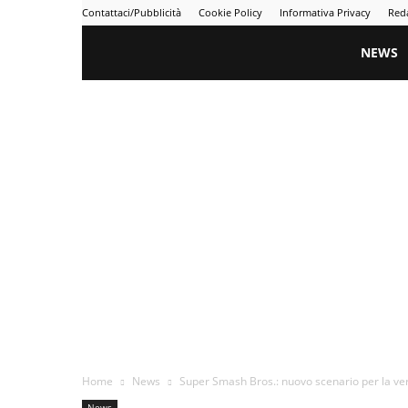
Contattaci/Pubblicità
Cookie Policy
Informativa Privacy
Red
Gametime
NEWS
Home
News
Super Smash Bros.: nuovo scenario per la ve
News