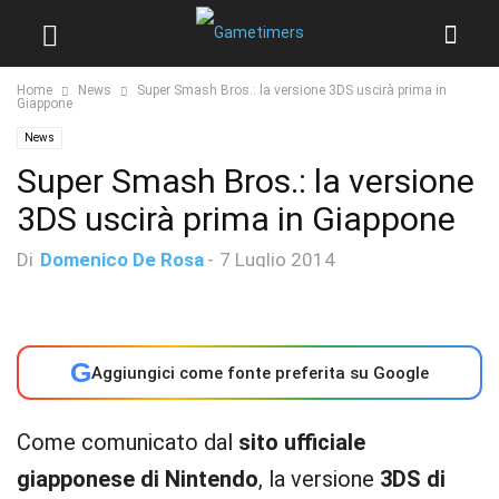
Home
News
Super Smash Bros.: la versione 3DS uscirà prima in
Giappone
News
Super Smash Bros.: la versione
3DS uscirà prima in Giappone
Di
Domenico De Rosa
-
7 Luglio 2014
G
Aggiungici come fonte preferita su Google
Come comunicato dal
sito ufficiale
giapponese di Nintendo
, la versione
3DS di