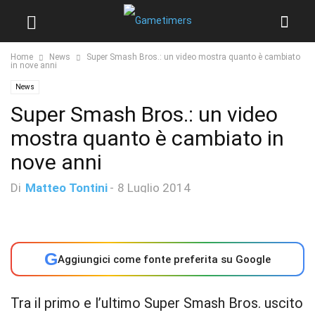
Home
News
Super Smash Bros.: un video mostra quanto è cambiato
in nove anni
News
Super Smash Bros.: un video
mostra quanto è cambiato in
nove anni
Di
Matteo Tontini
-
8 Luglio 2014
G
Aggiungici come fonte preferita su Google
Tra il primo e l’ultimo Super Smash Bros. uscito