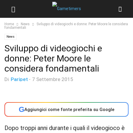
Home
News
Sviluppo di videogiochi e donne: Peter Moore le considera
fondamentali
News
Sviluppo di videogiochi e
donne: Peter Moore le
considera fondamentali
Di
Paripet
-
7 Settembre 2015
G
Aggiungici come fonte preferita su Google
Dopo troppi anni durante i quali il videogioco è