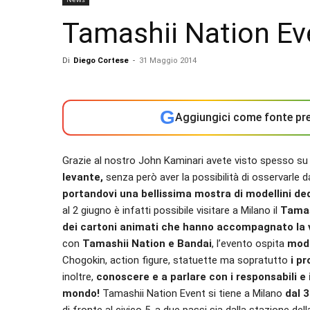
Tamashii Nation Eve
Di
Diego Cortese
-
31 Maggio 2014
G
Aggiungici come fonte pre
Grazie al nostro John Kaminari avete visto spesso 
levante,
senza però aver la possibilità di osservarle da
portandovi una bellissima mostra di modellini ded
al 2 giugno è infatti possibile visitare a Milano il
Tamas
dei cartoni animati che hanno accompagnato la vo
con
Tamashii Nation e Bandai
, l’evento ospita
mode
Chogokin, action figure, statuette ma sopratutto
i pr
inoltre,
conoscere e a parlare con i responsabili e i
mondo!
Tamashii Nation Event si tiene a Milano
dal 