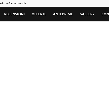
azione Gametimers.it
rs
RECENSIONI
OFFERTE
ANTEPRIME
GALLERY
CON