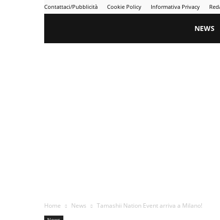
Contattaci/Pubblicità
Cookie Policy
Informativa Privacy
Red
Gametime
NEWS
Home
News
Tamashii Nation Event arriva a Milano!
News