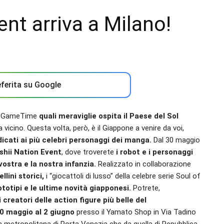
nt arriva a Milano!
ferita su Google
su GameTime
quali meraviglie ospita il Paese del Sol
 vicino. Questa volta, però, è il Giappone a venire da voi,
icati ai più celebri personaggi dei manga.
Dal 30 maggio
hii Nation Event
, dove troverete
i robot e i personaggi
stra e la nostra infanzia.
Realizzato in collaborazione
llini storici,
i “giocattoli di lusso” della celebre serie Soul of
ototipi e le ultime novità giapponesi.
Potrete,
 creatori delle action figure più belle del
30 maggio al 2 giugno
presso il Yamato Shop in Via Tadino