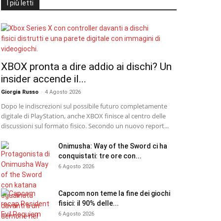
I più letti
XBOX pronta a dire addio ai dischi? Un
insider accende il...
Giorgia Russo
-
4 Agosto 2026
Dopo le indiscrezioni sul possibile futuro completamente
digitale di PlayStation, anche XBOX finisce al centro delle
discussioni sul formato fisico. Secondo un nuovo report...
Onimusha: Way of the Sword ci ha
conquistati: tre ore con...
6 Agosto 2026
Capcom non teme la fine dei giochi
fisici: il 90% delle...
6 Agosto 2026