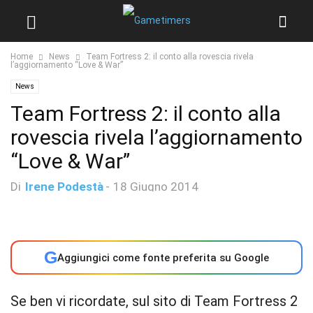
Home
News
Team Fortress 2: il conto alla rovescia rivela
l’aggiornamento “Love & War”
News
Team Fortress 2: il conto alla
rovescia rivela l’aggiornamento
“Love & War”
Di
Irene Podestà
-
18 Giugno 2014
G
Aggiungici come fonte preferita su Google
Se ben vi ricordate, sul sito di Team Fortress 2