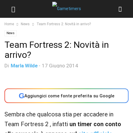
Home
News
Team Fortress 2: Novità in arrivo?
News
Team Fortress 2: Novità in
arrivo?
Di
Marla Wilde
-
17 Giugno 2014
G
Aggiungici come fonte preferita su Google
Sembra che qualcosa stia per accadere in
Team Fortress 2 , infatti
un timer con conto