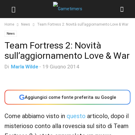
Home
News
Team Fortress 2: Novità sull’aggiornamento Love & War
News
Team Fortress 2: Novità
sull’aggiornamento Love & War
Di
Marla Wilde
-
19 Giugno 2014
G
Aggiungici come fonte preferita su Google
Come abbiamo visto in
questo
articolo, dopo il
misterioso conto alla rovescia sul sito di Team