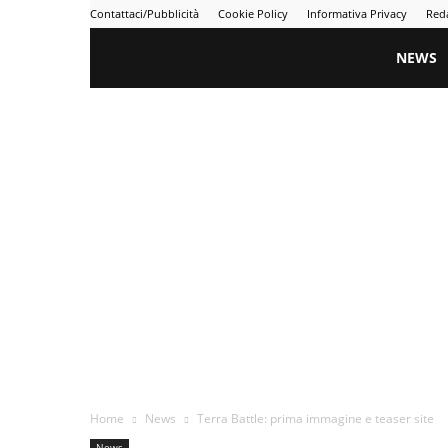
Contattaci/Pubblicità
Cookie Policy
Informativa Privacy
Red
Gametime
NEWS
Home
News
Terra Battle: prima immagine e teaser site
News