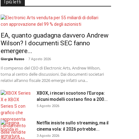
I più letti
EA, quanto guadagna davvero Andrew
Wilson? I documenti SEC fanno
emergere...
Giorgia Russo
-
7 Agosto 2026
Il compenso del CEO di Electronic Arts, Andrew Wilson,
torna al centro delle discussioni. Dai documenti societari
relativi all’anno fiscale 2026 emerge infatti una...
XBOX, i rincari scuotono l’Europa:
alcuni modelli costano fino a 200...
5 Agosto 2026
Netflix insiste sullo streaming, ma il
cinema vola: il 2026 potrebbe...
3 Agosto 2026