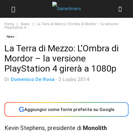
Home
News
La Terra di Mezzo: L’Ombra di Mordor – la versione
PlayStation 4...
News
La Terra di Mezzo: L’Ombra di
Mordor – la versione
PlayStation 4 girerà a 1080p
Di
Domenico De Rosa
-
2 Luglio 2014
G
Aggiungici come fonte preferita su Google
Kevin Stephens, presidente di
Monolith