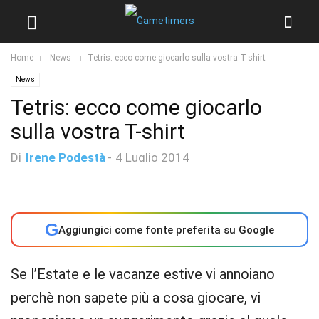
Home
News
Tetris: ecco come giocarlo sulla vostra T-shirt
News
Tetris: ecco come giocarlo
sulla vostra T-shirt
Di
Irene Podestà
-
4 Luglio 2014
G
Aggiungici come fonte preferita su Google
Se l’Estate e le vacanze estive vi annoiano
perchè non sapete più a cosa giocare, vi