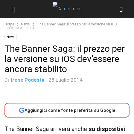
Home
News
The Banner Saga: il prezzo per la versione su iOS
dev’essere ancora...
News
The Banner Saga: il prezzo per
la versione su iOS dev’essere
ancora stabilito
Di
Irene Podestà
-
28 Luglio 2014
G
Aggiungici come fonte preferita su Google
The Banner Saga arriverà anche
su dispositivi