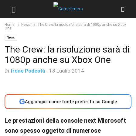
Home
News
The Crew: la risoluzione sarà di 1080p anche su Xbox
One
News
The Crew: la risoluzione sarà di
1080p anche su Xbox One
Di
Irene Podestà
-
18 Luglio 2014
G
Aggiungici come fonte preferita su Google
Le prestazioni della console next Microsoft
sono spesso oggetto di numerose