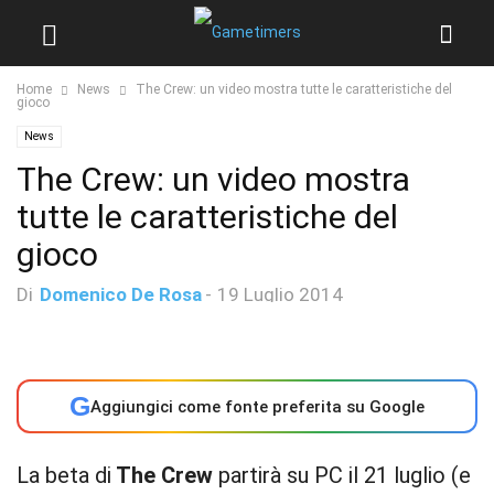
Home
News
The Crew: un video mostra tutte le caratteristiche del
gioco
News
The Crew: un video mostra
tutte le caratteristiche del
gioco
Di
Domenico De Rosa
-
19 Luglio 2014
G
Aggiungici come fonte preferita su Google
La beta di
The Crew
partirà su PC il 21 luglio (e