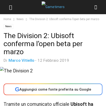
Home
News
The Division 2: Ubisoft conferma l’open beta per marzo
News
The Division 2: Ubisoft
conferma l’open beta per
marzo
Di
Marco Vitiello
-
12 Febbraio 2019
G
Aggiungici come fonte preferita su Google
Tramite un comunicato ufficiale
Ubisoft ha