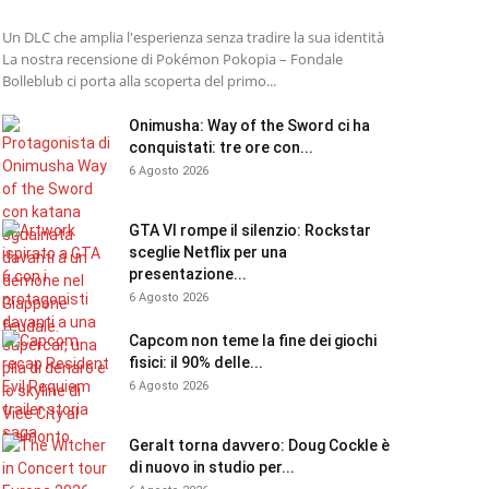
Un DLC che amplia l'esperienza senza tradire la sua identità
La nostra recensione di Pokémon Pokopia – Fondale
Bolleblub ci porta alla scoperta del primo...
Onimusha: Way of the Sword ci ha
conquistati: tre ore con...
6 Agosto 2026
GTA VI rompe il silenzio: Rockstar
sceglie Netflix per una
presentazione...
6 Agosto 2026
Capcom non teme la fine dei giochi
fisici: il 90% delle...
6 Agosto 2026
Geralt torna davvero: Doug Cockle è
di nuovo in studio per...