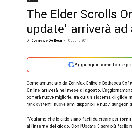
The Elder Scrolls On
update" arriverà ad
Di
Domenico De Rosa
-
10 Luglio 2014
G
Aggiungici come fonte pre
Come annunciato da ZeniMax Online e Bethesda Sof
Online arriverà nel mese di agosto.
L’aggiornamento
porterà nuove migliorie, tra cui
un sistema di gilde m
rank system”, nuove armi disponibili e nuovi dungeon d
“Vogliamo che le gilde siano facili da creare per
fornir
all’interno del gioco.
Con l’Update 3 sarà più facile ra