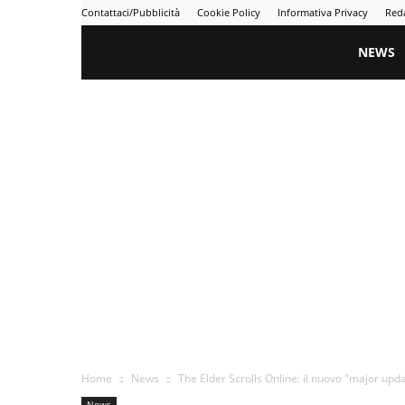
Contattaci/Pubblicità
Cookie Policy
Informativa Privacy
Red
Gametime
NEWS
Home
News
The Elder Scrolls Online: il nuovo "major upd
News