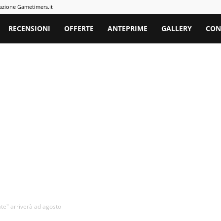
azione Gametimers.it
rs
RECENSIONI
OFFERTE
ANTEPRIME
GALLERY
CON
ate" arriverà ad agosto