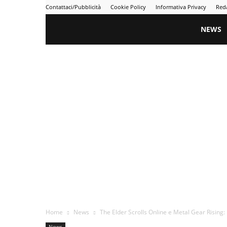
Contattaci/Pubblicità
Cookie Policy
Informativa Privacy
Red
Gametime
NEWS
Home
News
The Elder Scrolls Online e Metal Gear Rising:
News