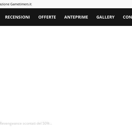
azione Gametimers.it
rs
RECENSIONI
OFFERTE
ANTEPRIME
GALLERY
CON
 Revengeance scontati del 50%...