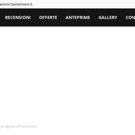
azione Gametimers.it
rs
RECENSIONI
OFFERTE
ANTEPRIME
GALLERY
CON
progetto all'orizzonte