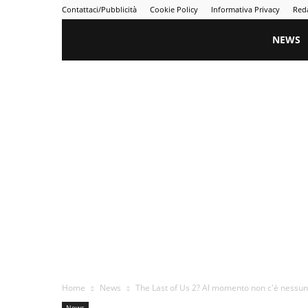
Contattaci/Pubblicità
Cookie Policy
Informativa Privacy
Red
Gametime
NEWS
Home
News
The Last of Us 2? Al momento non c'è nessun 
News