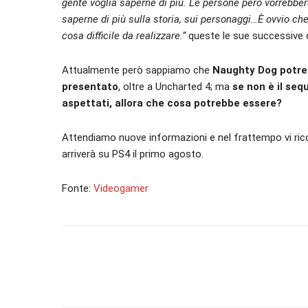
gente voglia saperne di più. Le persone però vorrebbero
saperne di più sulla storia, sui personaggi…È ovvio c
cosa difficile da realizzare.”
queste le sue successive d
Attualmente però sappiamo che
Naughty Dog potreb
presentato
, oltre a Uncharted 4; ma
se non è il seq
aspettati, allora che cosa potrebbe essere?
Attendiamo nuove informazioni e nel frattempo vi ric
arriverà su PS4 il primo agosto.
Fonte:
Videogamer