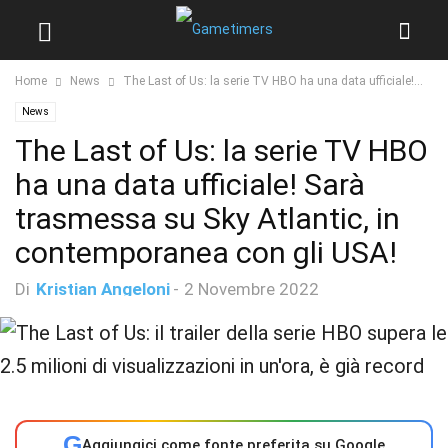
Home
News
The Last of Us: la serie TV HBO ha una data ufficiale!...
News
The Last of Us: la serie TV HBO
ha una data ufficiale! Sarà
trasmessa su Sky Atlantic, in
contemporanea con gli USA!
Di
Kristian Angeloni
-
2 Novembre 2022
G
Aggiungici come fonte preferita su Google