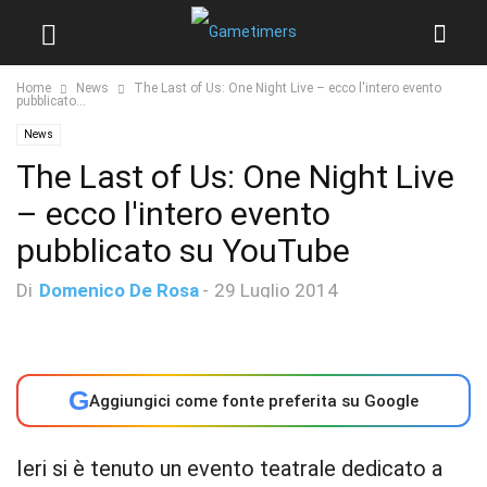
Home
News
The Last of Us: One Night Live – ecco l'intero evento
pubblicato...
News
The Last of Us: One Night Live
– ecco l'intero evento
pubblicato su YouTube
Di
Domenico De Rosa
-
29 Luglio 2014
G
Aggiungici come fonte preferita su Google
Ieri si è tenuto un evento teatrale dedicato a