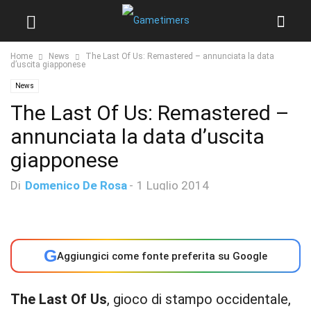
Home
News
The Last Of Us: Remastered – annunciata la data
d’uscita giapponese
News
The Last Of Us: Remastered –
annunciata la data d’uscita
giapponese
Di
Domenico De Rosa
-
1 Luglio 2014
G
Aggiungici come fonte preferita su Google
The Last Of Us
, gioco di stampo occidentale,