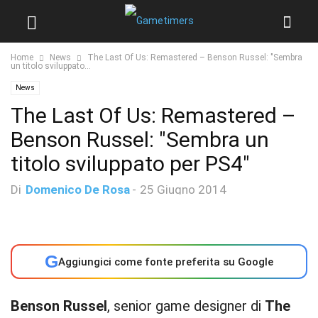
Home
News
The Last Of Us: Remastered – Benson Russel: "Sembra
un titolo sviluppato...
News
The Last Of Us: Remastered –
Benson Russel: "Sembra un
titolo sviluppato per PS4"
Di
Domenico De Rosa
-
25 Giugno 2014
G
Aggiungici come fonte preferita su Google
Benson Russel
, senior game designer di
The