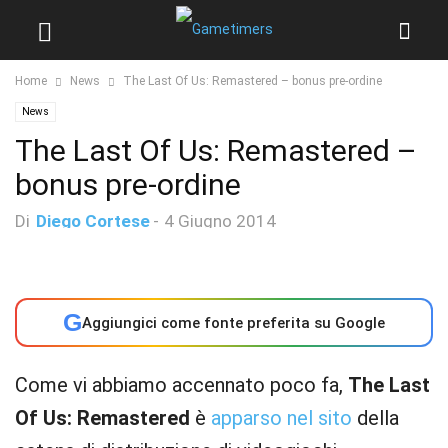
Home
News
The Last Of Us: Remastered – bonus pre-ordine
News
The Last Of Us: Remastered –
bonus pre-ordine
Di
Diego Cortese
-
4 Giugno 2014
G
Aggiungici come fonte preferita su Google
Come vi abbiamo accennato poco fa,
The Last
Of Us: Remastered
è
apparso nel sito
della