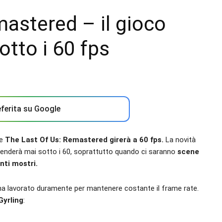
astered – il gioco
tto i 60 fps
ferita su Google
he
The Last Of Us: Remastered girerà a 60 fps.
La novità
enderà mai sotto i 60, soprattutto quando ci saranno
scene
ti mostri.
 ha lavorato duramente per mantenere costante il frame rate.
Gyrling
: