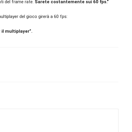
i del frame rate.
Sarete costantemente sui 60 fps.”
ltiplayer del gioco girerà a 60 fps:
 il multiplayer”.