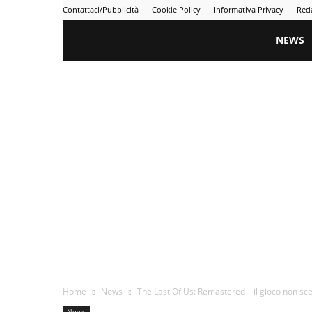
Contattaci/Pubblicità
Cookie Policy
Informativa Privacy
Red
Gametime
NEWS
Home
News
The Last Of Us: Remastered – il gioco non sce
News