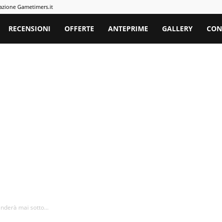
azione Gametimers.it
rs
RECENSIONI
OFFERTE
ANTEPRIME
GALLERY
CON
nderà mai sotto...