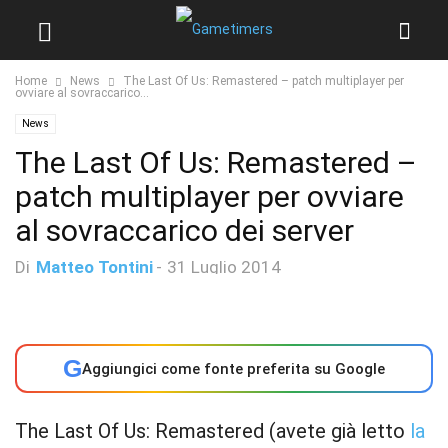
Home
News
The Last Of Us: Remastered – patch multiplayer per
ovviare al sovraccarico...
News
The Last Of Us: Remastered –
patch multiplayer per ovviare
al sovraccarico dei server
Di
Matteo Tontini
-
31 Luglio 2014
G
Aggiungici come fonte preferita su Google
The Last Of Us: Remastered (avete già letto
la