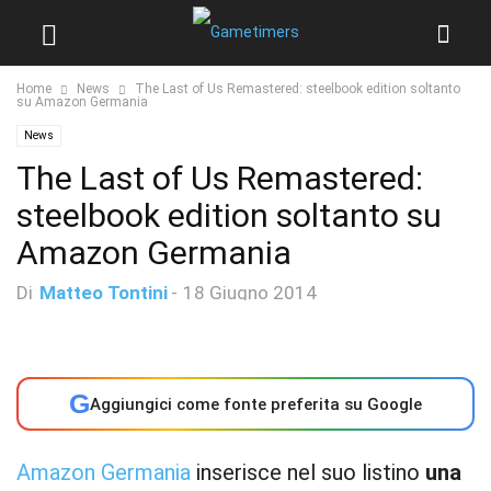
Home
News
The Last of Us Remastered: steelbook edition soltanto
su Amazon Germania
News
The Last of Us Remastered:
steelbook edition soltanto su
Amazon Germania
Di
Matteo Tontini
-
18 Giugno 2014
G
Aggiungici come fonte preferita su Google
Amazon Germania
inserisce nel suo listino
una