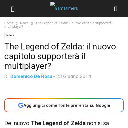
Home
News
The Legend of Zelda: il nuovo capitolo supporterà il
multiplayer?
News
The Legend of Zelda: il nuovo
capitolo supporterà il
multiplayer?
Di
Domenico De Rosa
-
23 Giugno 2014
G
Aggiungici come fonte preferita su Google
Del nuovo
The Legend of Zelda
non si sa