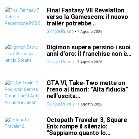
Final Fantasy VII Revelation
verso la Gamescom: il nuovo
trailer potrebbe...
Giorgia Russo
-
7 Agosto 2026
Digimon supera persino i suoi
anni d’oro: il franchise non è...
Giorgia Russo
-
7 Agosto 2026
GTA VI, Take-Two mette un
freno ai timori: “Alta fiducia”
nell’uscita...
Giorgia Russo
-
7 Agosto 2026
Octopath Traveler 3, Square
Enix rompe il silenzio:
“Sappiamo quanto lo...