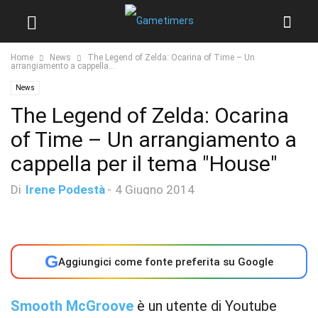
Home
News
The Legend of Zelda: Ocarina of Time – Un
arrangiamento a cappella...
News
The Legend of Zelda: Ocarina
of Time – Un arrangiamento a
cappella per il tema "House"
Di
Irene Podestà
-
4 Giugno 2014
G
Aggiungici come fonte preferita su Google
Smooth McGroove
è un utente di Youtube