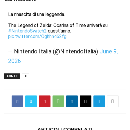
La rinascita di una leggenda.
The Legend of Zelda: Ocarina of Time arriverà su
#NintendoSwitch2
quest'anno.
pic.twitter.com/Oghhn462fg
— Nintendo Italia (@NintendoItalia)
June 9,
2026
FONTE
X
ARTICOLI CORRELATI