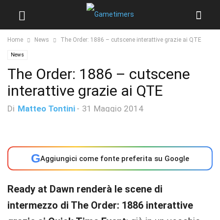
Home
News
The Order: 1886 – cutscene interattive grazie ai QTE
News
The Order: 1886 – cutscene
interattive grazie ai QTE
Di
Matteo Tontini
-
31 Maggio 2014
G
Aggiungici come fonte preferita su Google
Ready at Dawn renderà le scene di
intermezzo di The Order: 1886 interattive