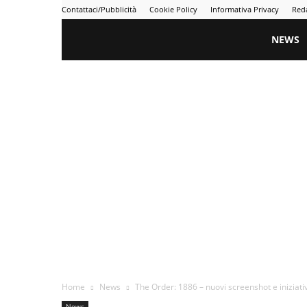
Contattaci/Pubblicità
Cookie Policy
Informativa Privacy
Red
Gametime
NEWS
Home
News
The Order: 1886 – nuovi screenshot e inizia
News