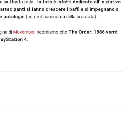
a e piuttosto rada…
la foto è infatti dedicata all’iniziativa
rtecipanti si fanno crescere i baffi e si impegnano a
se patologie
(come il carcinoma della prostata).
gina di
Movember, r
icordiamo che
The Order: 1886 verrà
layStation 4.