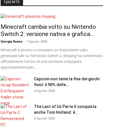
I più letti
Minecraft cambia volto su Nintendo
Switch 2: versione nativa e grafica...
Giorgia Russo
-
7 Agosto 2026
Minecraft è pronto a compiere un importante salto
generazionale su Nintendo Switch 2. Mojang ha confermato
ufficialmente l'arrivo di una versione sviluppata
appositamente per...
Capcom non teme la fine dei giochi
fisici: il 90% delle...
6 Agosto 2026
The Last of Us Parte II conquista
anche Tom Holland: è...
2 Agosto 2026