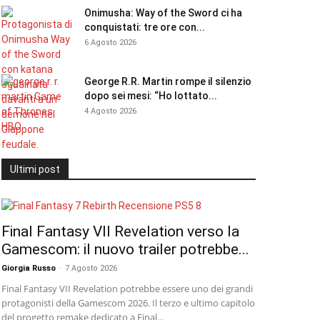
Onimusha: Way of the Sword ci ha
conquistati: tre ore con...
6 Agosto 2026
George R.R. Martin rompe il silenzio
dopo sei mesi: “Ho lottato...
4 Agosto 2026
Ultimi post
Final Fantasy VII Revelation verso la
Gamescom: il nuovo trailer potrebbe...
Giorgia Russo
-
7 Agosto 2026
Final Fantasy VII Revelation potrebbe essere uno dei grandi
protagonisti della Gamescom 2026. Il terzo e ultimo capitolo
del progetto remake dedicato a Final...