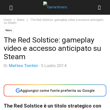
Home
News
The Red Solstice: gameplay video e accesso anticipato
su Steam
News
The Red Solstice: gameplay
video e accesso anticipato su
Steam
Di
Matteo Tontini
-
5 Luglio 2014
G
Aggiungici come fonte preferita su Google
The Red Solstice è un titolo strategico con