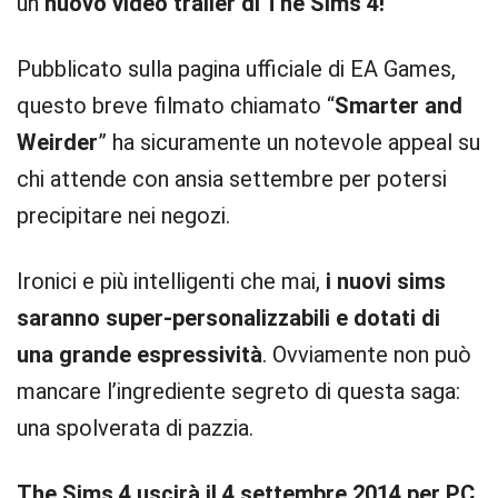
un
nuovo video trailer di The Sims 4!
Pubblicato sulla pagina ufficiale di EA Games,
questo breve filmato chiamato “
Smarter and
Weirder
” ha sicuramente un notevole appeal su
chi attende con ansia settembre per potersi
precipitare nei negozi.
Ironici e più intelligenti che mai,
i nuovi sims
saranno super-personalizzabili e dotati di
una grande espressività
. Ovviamente non può
mancare l’ingrediente segreto di questa saga:
una spolverata di pazzia.
The Sims 4 uscirà il 4 settembre 2014 per PC
.