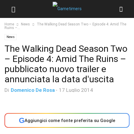
Home
News
The Walking Dead Season Two – Episode 4: Amid The
Ruins –...
News
The Walking Dead Season Two
– Episode 4: Amid The Ruins –
pubblicato nuovo trailer e
annunciata la data d'uscita
Di
Domenico De Rosa
-
17 Luglio 2014
G
Aggiungici come fonte preferita su Google