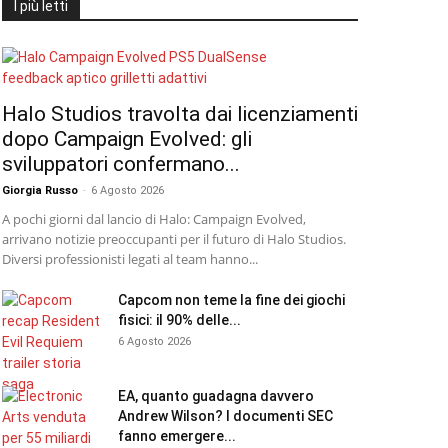
I più letti
Halo Studios travolta dai licenziamenti
dopo Campaign Evolved: gli
sviluppatori confermano...
Giorgia Russo
-
6 Agosto 2026
A pochi giorni dal lancio di Halo: Campaign Evolved,
arrivano notizie preoccupanti per il futuro di Halo Studios.
Diversi professionisti legati al team hanno...
Capcom non teme la fine dei giochi
fisici: il 90% delle...
6 Agosto 2026
EA, quanto guadagna davvero
Andrew Wilson? I documenti SEC
fanno emergere...