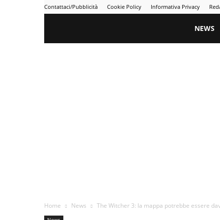
Contattaci/Pubblicità
Cookie Policy
Informativa Privacy
Red
Gametime
NEWS
Home
News
The Witcher 3: la mappa potrebbe essere d
News