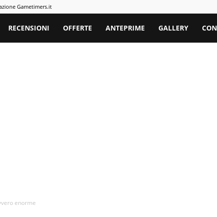
azione Gametimers.it
rs
RECENSIONI
OFFERTE
ANTEPRIME
GALLERY
CON
avvero enorme