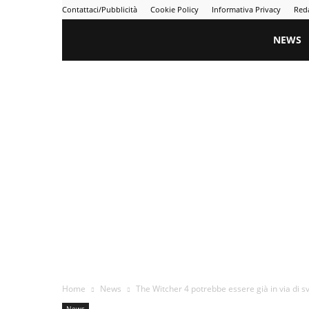
Contattaci/Pubblicità
Cookie Policy
Informativa Privacy
Red
Gametime
NEWS
Home
News
The Witcher 4 potrebbe essere già in via di s
News