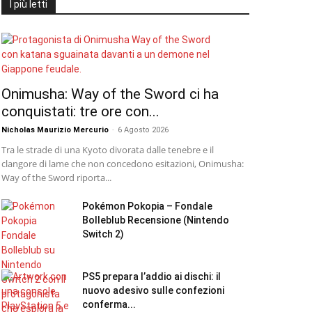
I più letti
Onimusha: Way of the Sword ci ha
conquistati: tre ore con...
Nicholas Maurizio Mercurio
-
6 Agosto 2026
Tra le strade di una Kyoto divorata dalle tenebre e il
clangore di lame che non concedono esitazioni, Onimusha:
Way of the Sword riporta...
Pokémon Pokopia – Fondale
Bolleblub Recensione (Nintendo
Switch 2)
PS5 prepara l’addio ai dischi: il
nuovo adesivo sulle confezioni
conferma...