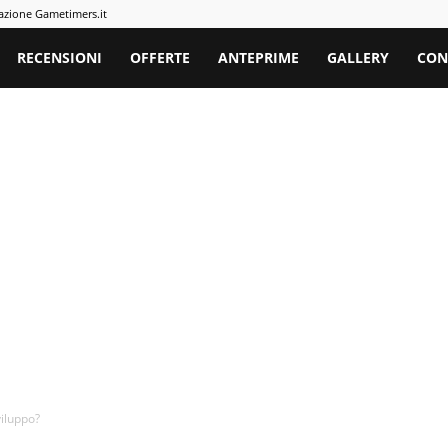
azione Gametimers.it
rs
RECENSIONI
OFFERTE
ANTEPRIME
GALLERY
CON
viluppo?