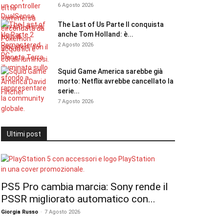
6 Agosto 2026
The Last of Us Parte II conquista
anche Tom Holland: è...
2 Agosto 2026
Squid Game America sarebbe già
morto: Netflix avrebbe cancellato la
serie...
7 Agosto 2026
Ultimi post
PS5 Pro cambia marcia: Sony rende il
PSSR migliorato automatico con...
Giorgia Russo
-
7 Agosto 2026