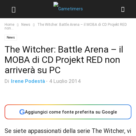
Home
News
The Witcher: Battle Arena – il MOBA di CD Projekt RED
non...
News
The Witcher: Battle Arena – il
MOBA di CD Projekt RED non
arriverà su PC
Di
Irene Podestà
-
4 Luglio 2014
G
Aggiungici come fonte preferita su Google
Se siete appassionati della serie The Witcher, vi