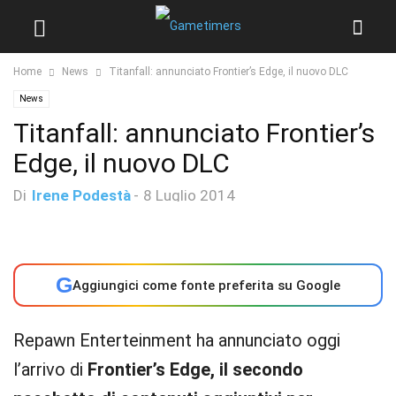
Home
News
Titanfall: annunciato Frontier’s Edge, il nuovo DLC
News
Titanfall: annunciato Frontier’s
Edge, il nuovo DLC
Di
Irene Podestà
-
8 Luglio 2014
G
Aggiungici come fonte preferita su Google
Repawn Enterteinment ha annunciato oggi
l’arrivo di
Frontier’s Edge, il secondo