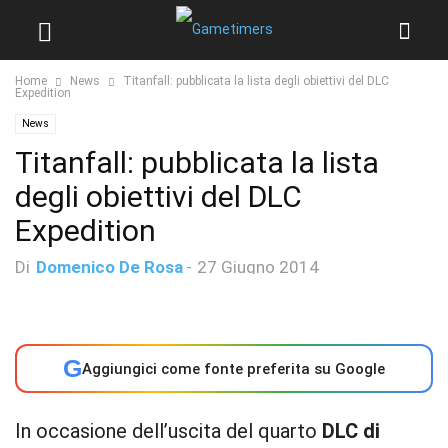
Home
News
Titanfall: pubblicata la lista degli obiettivi del DLC
Expedition
News
Titanfall: pubblicata la lista
degli obiettivi del DLC
Expedition
Di
Domenico De Rosa
-
27 Giugno 2014
G
Aggiungici come fonte preferita su Google
In occasione dell’uscita del quarto
DLC di