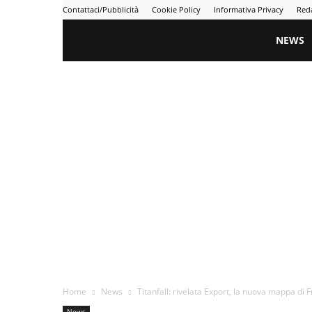
Contattaci/Pubblicità
Cookie Policy
Informativa Privacy
Red
Gametime
NEWS
Home
News
Titanfall: rivelata Export, la nuova mappa di 
News