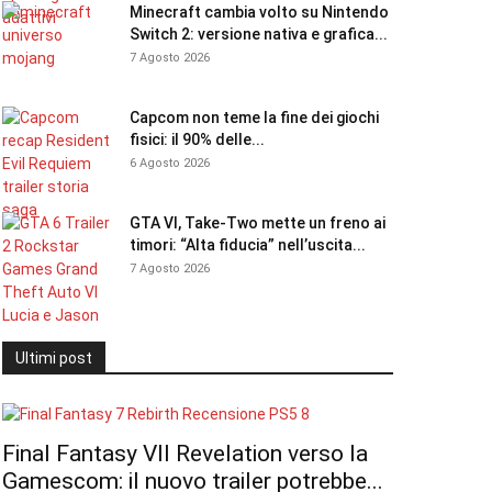
Minecraft cambia volto su Nintendo
Switch 2: versione nativa e grafica...
7 Agosto 2026
Capcom non teme la fine dei giochi
fisici: il 90% delle...
6 Agosto 2026
GTA VI, Take-Two mette un freno ai
timori: “Alta fiducia” nell’uscita...
7 Agosto 2026
Ultimi post
Final Fantasy VII Revelation verso la
Gamescom: il nuovo trailer potrebbe...