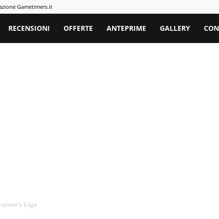
azione Gametimers.it
rs
RECENSIONI
OFFERTE
ANTEPRIME
GALLERY
CON
Frontier's Edge