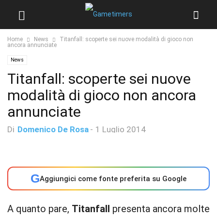
Home
News
Titanfall: scoperte sei nuove modalità di gioco non
ancora annunciate
News
Titanfall: scoperte sei nuove
modalità di gioco non ancora
annunciate
Di
Domenico De Rosa
-
1 Luglio 2014
G
Aggiungici come fonte preferita su Google
A quanto pare,
Titanfall
presenta ancora molte