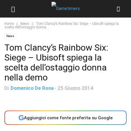
Home
News
Tom Clancy’s Rainbow Six: Siege – Ubisoft spiega la
scelta dell’ostaggio donna...
News
Tom Clancy’s Rainbow Six:
Siege – Ubisoft spiega la
scelta dell’ostaggio donna
nella demo
Di
Domenico De Rosa
-
25 Giugno 2014
G
Aggiungici come fonte preferita su Google