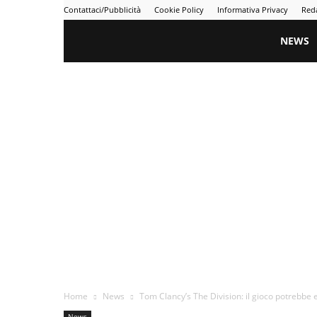
Contattaci/Pubblicità
Cookie Policy
Informativa Privacy
Red
Gametime
NEWS
Home
News
Tom Clancy’s The Division: il gioco potrebbe 
News