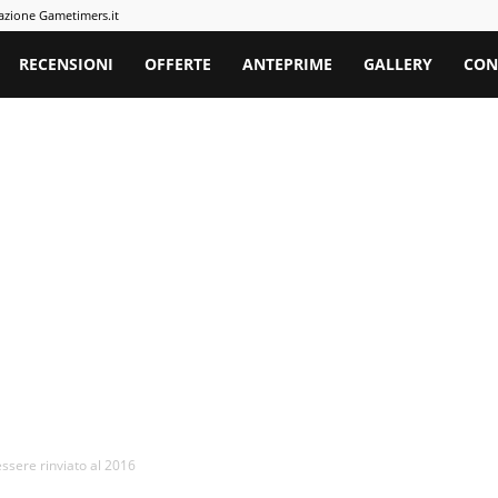
azione Gametimers.it
rs
RECENSIONI
OFFERTE
ANTEPRIME
GALLERY
CON
essere rinviato al 2016