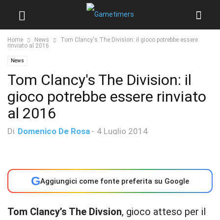
Home
News
Tom Clancy's The Division: il gioco potrebbe essere
rinviato al 2016
News
Tom Clancy's The Division: il
gioco potrebbe essere rinviato
al 2016
Di
Domenico De Rosa
-
4 Luglio 2014
G
Aggiungici come fonte preferita su Google
Tom Clancy’s The Divsion
, gioco atteso per il