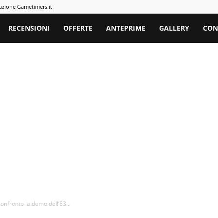
azione Gametimers.it
rs
RECENSIONI
OFFERTE
ANTEPRIME
GALLERY
CON
onfronto la demo dell’E3...