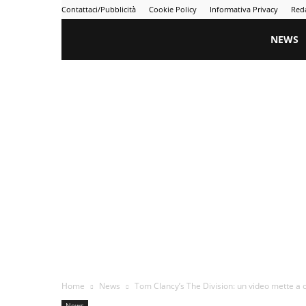
Contattaci/Pubblicità
Cookie Policy
Informativa Privacy
Red
Gametime
NEWS
Home
News
Tom Clancy’s The Division: un video mette a c
News