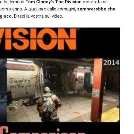
o la demo di
Tom Clancy’s The Division
mostrata nel
corso anno. A giudicare dalle immagini,
sembrerebbe che
 gioco.
Diteci la vostra sul video.