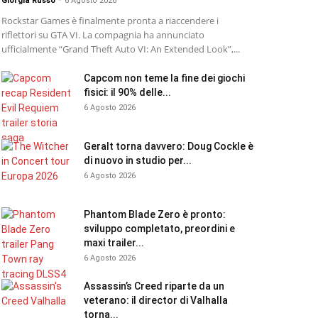
Giorgia Russo
-
6 Agosto 2026
Rockstar Games è finalmente pronta a riaccendere i
riflettori su GTA VI. La compagnia ha annunciato
ufficialmente “Grand Theft Auto VI: An Extended Look”,...
Capcom non teme la fine dei giochi
fisici: il 90% delle...
6 Agosto 2026
Geralt torna davvero: Doug Cockle è
di nuovo in studio per...
6 Agosto 2026
Phantom Blade Zero è pronto:
sviluppo completato, preordini e
maxi trailer...
6 Agosto 2026
Assassin’s Creed riparte da un
veterano: il director di Valhalla
torna...