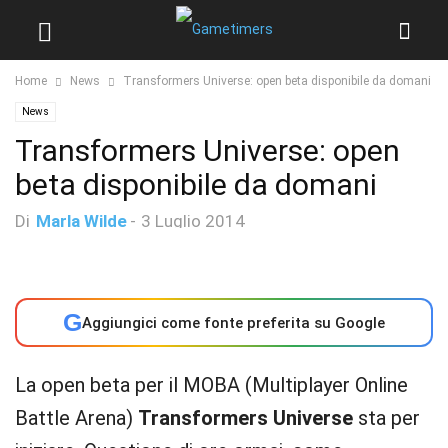
Home
News
Transformers Universe: open beta disponibile da domani
News
Transformers Universe: open
beta disponibile da domani
Di
Marla Wilde
-
3 Luglio 2014
G
Aggiungici come fonte preferita su Google
La open beta per il MOBA (Multiplayer Online
Battle Arena)
Transformers Universe
sta per