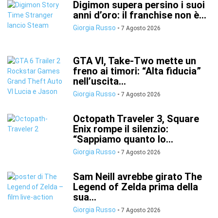
Digimon supera persino i suoi
anni d’oro: il franchise non è...
Giorgia Russo
-
7 Agosto 2026
GTA VI, Take-Two mette un
freno ai timori: “Alta fiducia”
nell’uscita...
Giorgia Russo
-
7 Agosto 2026
Octopath Traveler 3, Square
Enix rompe il silenzio:
“Sappiamo quanto lo...
Giorgia Russo
-
7 Agosto 2026
Sam Neill avrebbe girato The
Legend of Zelda prima della
sua...
Giorgia Russo
-
7 Agosto 2026