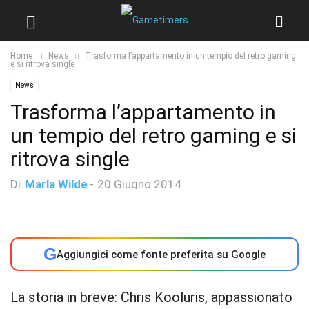
Home
News
Trasforma l’appartamento in un tempio del retro gaming
e si ritrova single
News
Trasforma l’appartamento in
un tempio del retro gaming e si
ritrova single
Di
Marla Wilde
-
20 Giugno 2014
G
Aggiungici come fonte preferita su Google
La storia in breve: Chris Kooluris, appassionato