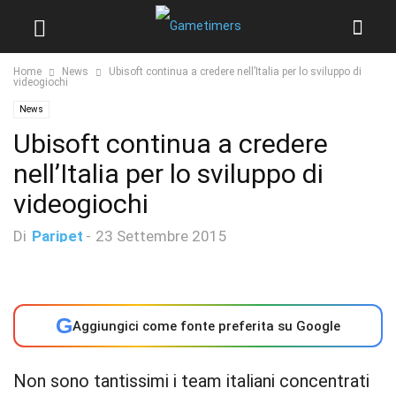
Home
News
Ubisoft continua a credere nell’Italia per lo sviluppo di
videogiochi
News
Ubisoft continua a credere
nell’Italia per lo sviluppo di
videogiochi
Di
Paripet
-
23 Settembre 2015
G
Aggiungici come fonte preferita su Google
Non sono tantissimi i team italiani concentrati