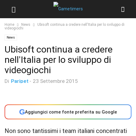
Home
News
Ubisoft continua a credere nell'Italia per lo sviluppo di
videogiochi
News
Ubisoft continua a credere
nell'Italia per lo sviluppo di
videogiochi
Di
Paripet
-
23 Settembre 2015
G
Aggiungici come fonte preferita su Google
Non sono tantissimi i team italiani concentrati