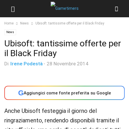
Home
News
Ubisoft: tantissime offerte per il Black Friday
News
Ubisoft: tantissime offerte per
il Black Friday
Di
Irene Podestà
-
28 Novembre 2014
G
Aggiungici come fonte preferita su Google
Anche Ubisoft festeggia il giorno del
ringraziamento, rendendo disponibili tramite il